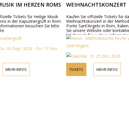
MUSIK IM HERZEN ROMS
WEIHNACHTSKONZERT
fizielle Tickets für Heilige Musik
Kaufen Sie offizielle Tickets für d
ms in der Kapuzinergruft in Rom.
Weihnachtskonzert in der Method
Informationen besuchen Sie bitte
Ponte Sant’Angelo in Rom, Italie
te.
Sie unsere Website oder kontakti
telefonisch für weitere Informati
puzinergruft
Methodistische Kirche
Preisen, Programm und Mitwirke
Sant´Angelo
Do. 03 Sept. 2026 - Do. 17 Dez.
Fr. 25 Dez. 2026
MEHR INFOS
TICKETS
MEHR INFOS