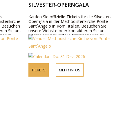
SILVESTER-OPERNGALA
as
Kaufen Sie offizielle Tickets für die Silvester-
istenkirche
Operngala in der Methodistenkirche Ponte
n. Besuchen
Sant´Angelo in Rom, Italien. Besuchen Sie
eren Sie uns
unsere Website oder kontaktieren Sie uns
onen zu
telefonisch für weitere Informationen zu
 von Ponte
Methodistische Kirche von Ponte
nden.
Preisen, Programm und Besetzung.
Sant´Angelo
Do. 31 Dez. 2026
TICKETS
MEHR INFOS