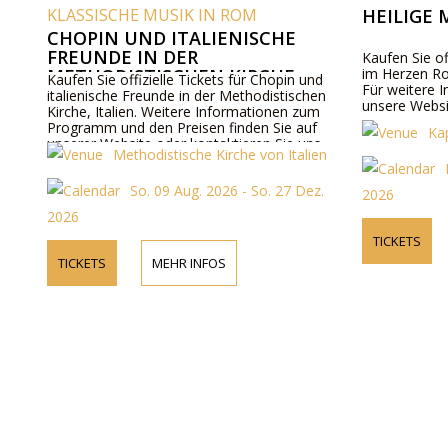
KLASSISCHE MUSIK IN ROM
HEILIGE 
CHOPIN UND ITALIENISCHE
FREUNDE IN DER
Kaufen Sie of
METHODISTISCHEN KIRCHE
im Herzen Ro
Kaufen Sie offizielle Tickets für Chopin und
Für weitere 
italienische Freunde in der Methodistischen
unsere Websi
Kirche, Italien. Weitere Informationen zum
Programm und den Preisen finden Sie auf
Ka
unserer Website oder kontaktieren Sie uns
Methodistische Kirche von Italien
telefonisch.
So. 09 Aug. 2026 - So. 27 Dez.
2026
2026
TICKETS
TICKETS
MEHR INFOS