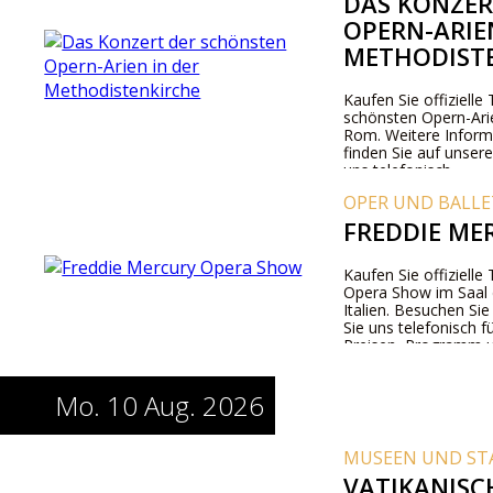
DAS KONZER
OPERN-ARIE
METHODIST
Kaufen Sie offizielle
schönsten Opern-Arie
Rom. Weitere Inform
finden Sie auf unser
uns telefonisch.
OPER UND BALLE
FREDDIE ME
Kaufen Sie offizielle
Opera Show im Saal
Italien. Besuchen Si
Sie uns telefonisch f
Preisen, Programm 
Mo. 10 Aug. 2026
MUSEEN UND ST
VATIKANISC