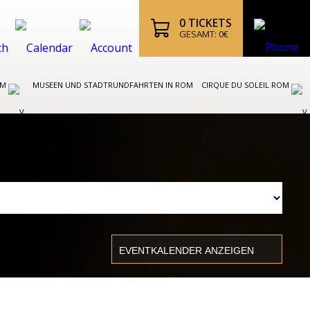
0
TICKETS
GESAMT:
0
€
OM
MUSEEN UND STADTRUNDFAHRTEN IN ROM
CIRQUE DU SOLEIL ROM