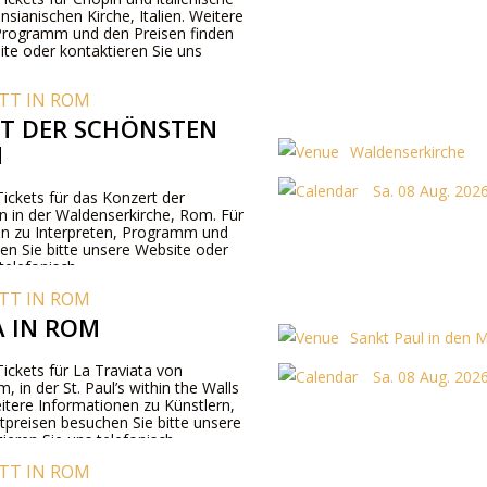
sianischen Kirche, Italien. Weitere
Programm und den Preisen finden
ite oder kontaktieren Sie uns
TT IN ROM
T DER SCHÖNSTEN
N
Waldenserkirche
Sa. 08 Aug. 2026
 Tickets für das Konzert der
 in der Waldenserkirche, Rom. Für
en zu Interpreten, Programm und
en Sie bitte unsere Website oder
telefonisch.
TT IN ROM
A IN ROM
Sankt Paul in den 
 Tickets für La Traviata von
Sa. 08 Aug. 2026
, in der St. Paul’s within the Walls
weitere Informationen zu Künstlern,
preisen besuchen Sie bitte unsere
ieren Sie uns telefonisch.
TT IN ROM